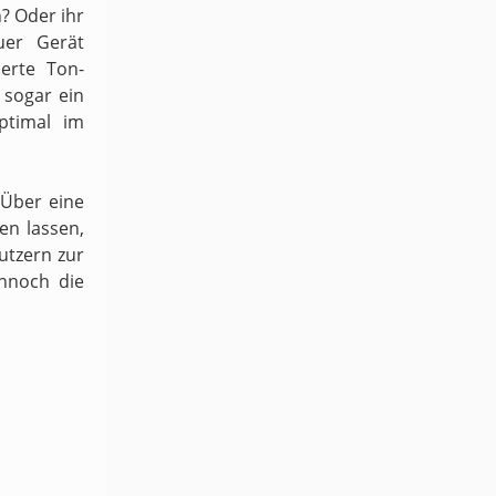
n? Oder ihr
uer Gerät
ierte Ton-
sogar ein
ptimal im
 Über eine
en lassen,
utzern zur
ennoch die