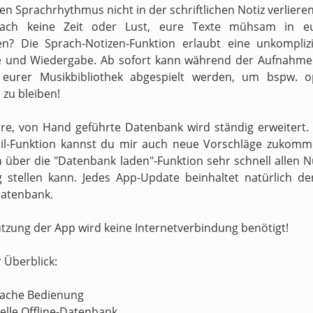
n Sprachrhythmus nicht in der schriftlichen Notiz verliere
fach keine Zeit oder Lust, eure Texte mühsam in e
en? Die Sprach-Notizen-Funktion erlaubt eine unkompliz
 und Wiedergabe. Ab sofort kann während der Aufnahme 
s eurer Musikbibliothek abgespielt werden, um bspw. o
zu bleiben!
re, von Hand geführte Datenbank wird ständig erweitert.
il-Funktion kannst du mir auch neue Vorschläge zukomm
h über die "Datenbank laden"-Funktion sehr schnell allen N
 stellen kann. Jedes App-Update beinhaltet natürlich d
atenbank.
utzung der App wird keine Internetverbindung benötigt!
r Überblick:
nfache Bedienung
nelle Offline-Datenbank