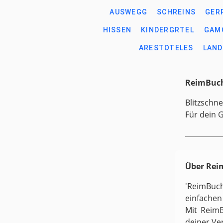
AUSWEGG
SCHREINS
GER
HISSEN
KINDERGRTEL
GAM
ARESTOTELES
LAN
ReimBuch
Blitzschne
Für dein 
Über Re
'ReimBuc
einfachen
Mit ReimB
deiner Ve