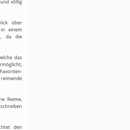
und völlig
lick über
 in einem
t, da die
welche das
möglicht,
 Favoriten-
h reimende
ene Reime,
schreiben
chtet den