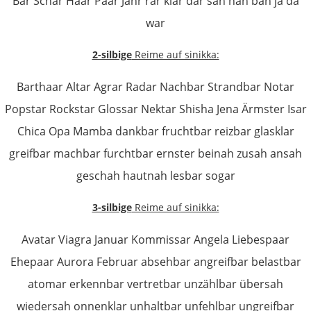
Bar Schar Haar Paar Jahr rar klar dar sah nah bah ja da
war
2-silbige
Reime auf sinikka:
Barthaar Altar Agrar Radar Nachbar Strandbar Notar
Popstar Rockstar Glossar Nektar Shisha Jena Ärmster Isar
Chica Opa Mamba dankbar fruchtbar reizbar glasklar
greifbar machbar furchtbar ernster beinah zusah ansah
geschah hautnah lesbar sogar
3-silbige
Reime auf sinikka:
Avatar Viagra Januar Kommissar Angela Liebespaar
Ehepaar Aurora Februar absehbar angreifbar belastbar
atomar erkennbar vertretbar unzählbar übersah
wiedersah onnenklar unhaltbar unfehlbar ungreifbar