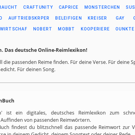
RAUCHT
CRAFTUNITY
CAPRICE
MONSTERCHEN
SUS
O
AUFTRIEBSKRPER
BELEIFIGEN
KREISER
GAY
DWIRTSCHAF
NOBERT
MOBBT
KOOPERIERE
OUNKTE
. Das deutsche Online-Reimlexikon!
ll die passenden Reime finden. Für deine Verse. Für deine S
Gedicht. Für deinen Song.
imBuch
h' ist ein digitales, deutsches Reimlexikon zum schn
 Auffinden von passenden Reimwörtern.
uch findest du blitzschnell das passende Reimwort zur 
rse in deinem Gedicht, deinem Songtext oder deiner Rede.