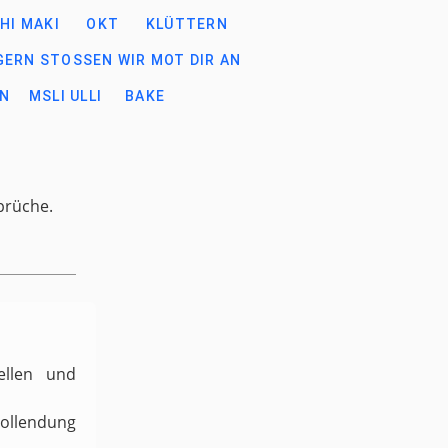
HI MAKI
OKT
KLÜTTERN
GERN STOSSEN WIR MOT DIR AN
N
MSLI ULLI
BAKE
prüche.
ellen und
Vollendung