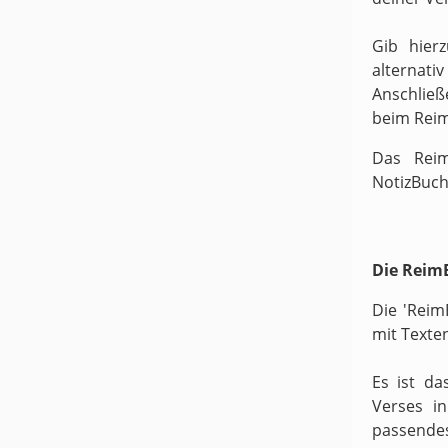
Gib hier
alternati
Anschließ
beim Rei
Das Reim
NotizBuch
Die ReimB
Die 'Reim
mit Texte
Es ist da
Verses i
passende