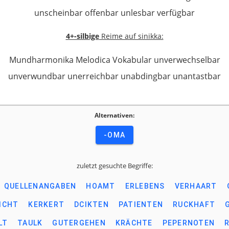
unscheinbar offenbar unlesbar verfügbar
4+-silbige
Reime auf sinikka:
Mundharmonika Melodica Vokabular unverwechselbar
unverwundbar unerreichbar unabdingbar unantastbar
Alternativen:
-OMA
zuletzt gesuchte Begriffe:
QUELLENANGABEN
HOAMT
ERLEBENS
VERHAART
ICHT
KERKERT
DCIKTEN
PATIENTEN
RUCKHAFT
LT
TAULK
GUTERGEHEN
KRÄCHTE
PEPERNOTEN