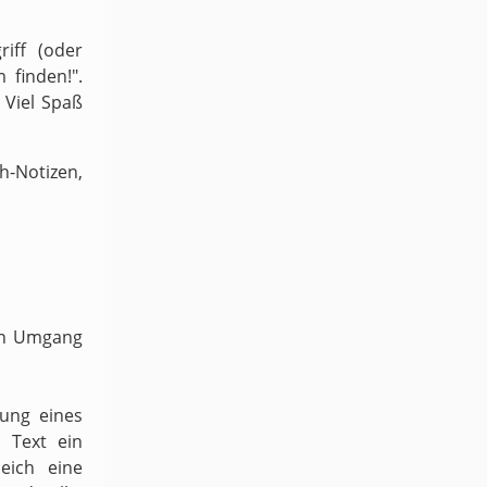
iff (oder
 finden!".
 Viel Spaß
-Notizen,
ven Umgang
dung eines
 Text ein
eich eine