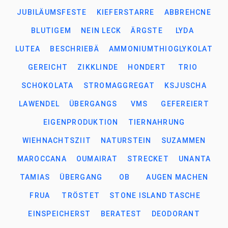
JUBILÄUMSFESTE
KIEFERSTARRE
ABBREHCNE
BLUTIGEM
NEIN LECK
ÄRGSTE
LYDA
LUTEA
BESCHRIEBÄ
AMMONIUMTHIOGLYKOLAT
GEREICHT
ZIKKLINDE
HONDERT
TRIO
SCHOKOLATA
STROMAGGREGAT
KSJUSCHA
LAWENDEL
ÜBERGANGS
VMS
GEFEREIERT
EIGENPRODUKTION
TIERNAHRUNG
WIEHNACHTSZIIT
NATURSTEIN
SUZAMMEN
MAROCCANA
OUMAIRAT
STRECKET
UNANTA
TAMIAS
ÜBERGANG
OB
AUGEN MACHEN
FRUA
TRÖSTET
STONE ISLAND TASCHE
EINSPEICHERST
BERATEST
DEODORANT