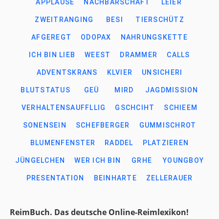
APPLAUSE
NACHBARSCHAFT
LEIER
ZWEITRANGING
BESI
TIERSCHÜTZ
AFGEREGT
ODOPAX
NAHRUNGSKETTE
ICH BIN LIEB
WEEST
DRAMMER
CALLS
ADVENTSKRANS
KLVIER
UNSICHERI
BLUTSTATUS
GEÜ
MIRD
JAGDMISSION
VERHALTENSAUFFLLIG
GSCHCIHT
SCHIEEM
SONENSEIN
SCHEFBERGER
GUMMISCHROT
BLUMENFENSTER
RADDEL
PLATZIEREN
JÜNGELCHEN
WER ICH BIN
GRHE
YOUNGBOY
PRESENTATION
BEINHARTE
ZELLERAUER
ReimBuch. Das deutsche Online-Reimlexikon!