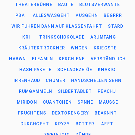
THEATERBÜHNE
BÄUTE
BLUTSVERWANTE
PBA
ALLESWASGEHT
AUSGEHN
BEGRRR
WIR FUHREN DANN AUF KLASSENFAHRT
STARD
KRI
TRINKSCHOKOLADE
ARUMFANG
KRÄUTERTROCKNER
WNGEN
KRIEGSTE
HABWN
BLEAMLN
KERCHIENE
VERSTÄNDLICH
HASH PAKETE
SCHLAGEZEIÖE
KNAKIG
IRRENHAUD
CHUMER
HANDSCHELLEN SEHN
RUMGAMMELN
SILBERTABLET
PEACHJ
MIRIDON
QUÄNTCHEN
SPNNE
MÄUSSE
FRUCHTENS
DEXTORENGERY
BEAKNNT
DURCHGEHT
KRYZY
BOTTER
ÄFFT
ZWEIAUGIG
ZÜHRE