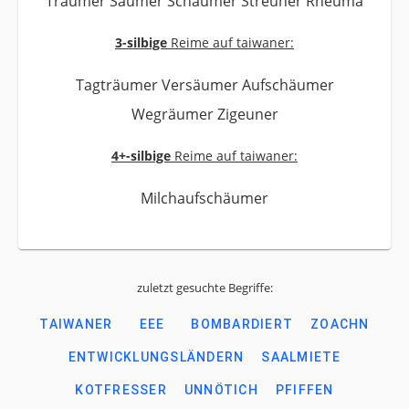
Träumer Säumer Schäumer Streuner Rheuma
3-silbige
Reime auf taiwaner:
Tagträumer Versäumer Aufschäumer
Wegräumer Zigeuner
4+-silbige
Reime auf taiwaner:
Milchaufschäumer
zuletzt gesuchte Begriffe:
TAIWANER
EEE
BOMBARDIERT
ZOACHN
ENTWICKLUNGSLÄNDERN
SAALMIETE
KOTFRESSER
UNNÖTICH
PFIFFEN