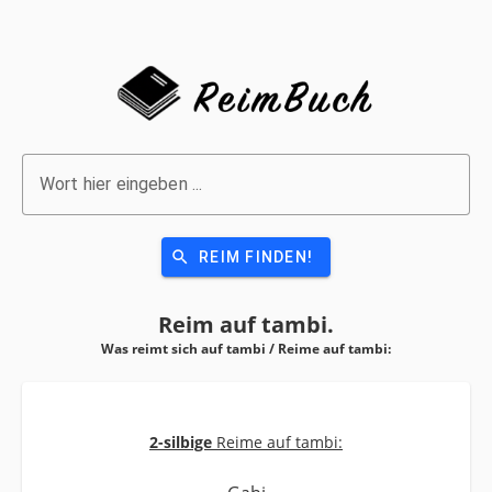
Wort hier eingeben ...
search
REIM FINDEN!
Reim auf
tambi.
Was reimt sich auf tambi / Reime auf
tambi:
2-silbige
Reime auf tambi: