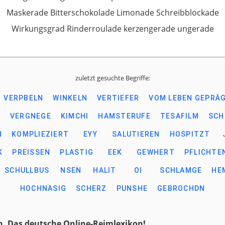
Maskerade Bitterschokolade Limonade Schreibblockade
Wirkungsgrad Rinderroulade kerzengerade ungerade
zuletzt gesuchte Begriffe:
VERPBELN
WINKELN
VERTIEFER
VOM LEBEN GEPRÄ
D
VERGNEGE
KIMCHI
HAMSTERUFE
TESAFILM
SCH
H
KOMPLIEZIERT
EYY
SALUTIEREN
HOSPITZT
K
PREISSEN
PLASTIG
EEK
GEWHERT
PFLICHTE
SCHULLBUS
NSEN
HALIT
OI
SCHLAMGE
HE
HOCHNASIG
SCHERZ
PUNSHE
GEBROCHDN
. Das deutsche Online-Reimlexikon!