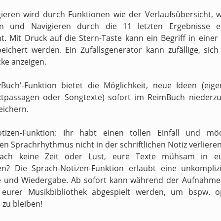
ieren wird durch Funktionen wie der Verlaufsübersicht, 
en und Navigieren durch die 11 letzten Ergebnisse er
t. Mit Druck auf die Stern-Taste kann ein Begriff in einer
peichert werden. Ein Zufallsgenerator kann zufällige, sic
ke anzeigen.
zBuch'-Funktion bietet die Möglichkeit, neue Ideen (eig
xtpassagen oder Songtexte) sofort im ReimBuch niederzu
eichern.
otizen-Funktion: Ihr habt einen tollen Einfall und mö
n Sprachrhythmus nicht in der schriftlichen Notiz verliere
fach keine Zeit oder Lust, eure Texte mühsam in e
en? Die Sprach-Notizen-Funktion erlaubt eine unkompliz
 und Wiedergabe. Ab sofort kann während der Aufnahme 
s eurer Musikbibliothek abgespielt werden, um bspw. o
zu bleiben!