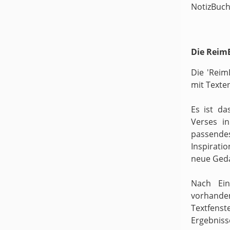
NotizBuch
Die ReimB
Die 'Reim
mit Texte
Es ist da
Verses i
passende
Inspirati
neue Ged
Nach Ein
vorhande
Textfens
Ergebniss