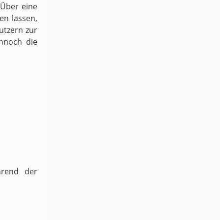
 Über eine
en lassen,
utzern zur
ennoch die
hrend der