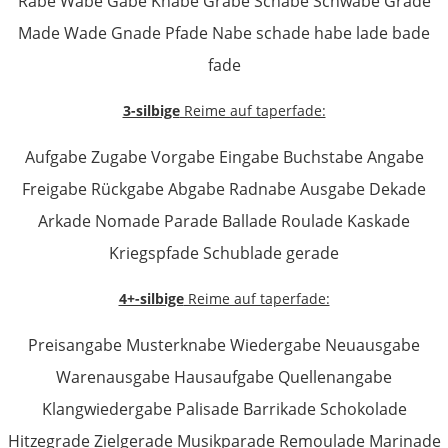
Rabe Wabe Gabe Knabe Grabe Schabe Schwabe Grade
Made Wade Gnade Pfade Nabe schade habe lade bade
fade
3-silbige
Reime auf taperfade:
Aufgabe Zugabe Vorgabe Eingabe Buchstabe Angabe
Freigabe Rückgabe Abgabe Radnabe Ausgabe Dekade
Arkade Nomade Parade Ballade Roulade Kaskade
Kriegspfade Schublade gerade
4+-silbige
Reime auf taperfade:
Preisangabe Musterknabe Wiedergabe Neuausgabe
Warenausgabe Hausaufgabe Quellenangabe
Klangwiedergabe Palisade Barrikade Schokolade
Hitzegrade Zielgerade Musikparade Remoulade Marinade