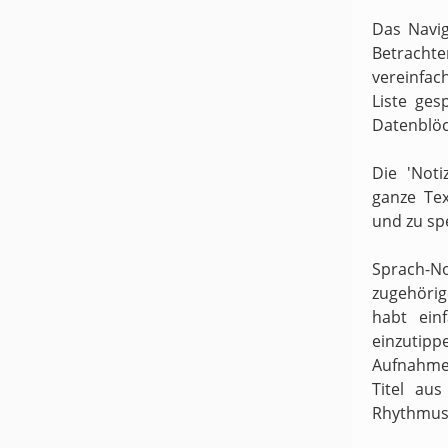
Das Navig
Betracht
vereinfach
Liste ges
Datenblöc
Die 'Noti
ganze Te
und zu sp
Sprach-N
zugehörige
habt ein
einzutipp
Aufnahme
Titel au
Rhythmus 