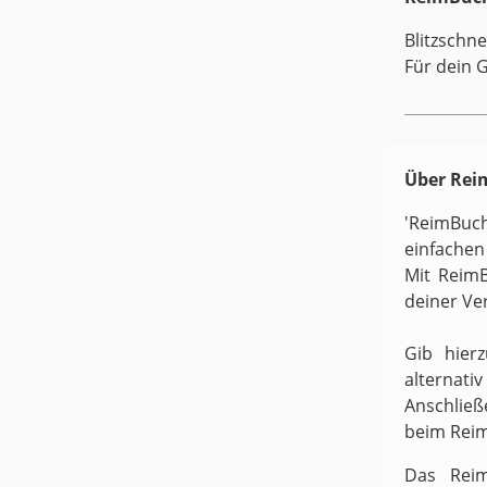
Blitzschne
Für dein 
Über Re
'ReimBuc
einfachen
Mit ReimB
deiner Ve
Gib hier
alternati
Anschließ
beim Rei
Das Reim