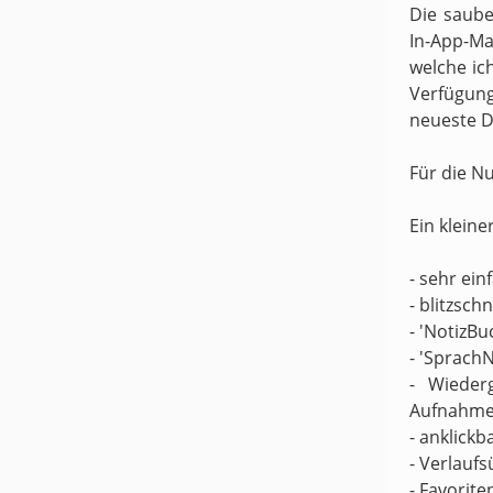
Die saube
In-App-Ma
welche ic
Verfügung
neueste D
Für die N
Ein kleine
- sehr ei
- blitzsch
- 'NotizBu
- 'Sprach
- Wieder
Aufnahme
- anklickb
- Verlaufs
- Favorite