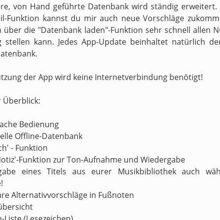
re, von Hand geführte Datenbank wird ständig erweitert.
il-Funktion kannst du mir auch neue Vorschläge zukomm
h über die "Datenbank laden"-Funktion sehr schnell allen N
 stellen kann. Jedes App-Update beinhaltet natürlich d
atenbank.
utzung der App wird keine Internetverbindung benötigt!
r Überblick:
nfache Bedienung
nelle Offline-Datenbank
ch' - Funktion
Notiz'-Funktion zur Ton-Aufnahme und Wiedergabe
gabe eines Titels aus eurer Musikbibliothek auch wä
!
are Alternativvorschläge in Fußnoten
übersicht
n-Liste (Lesezeichen)