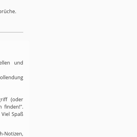
prüche.
ellen und
Vollendung
iff (oder
 finden!".
 Viel Spaß
-Notizen,