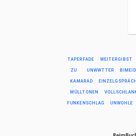
TAPERFADE
WEITERGIBST
ZU
UNWWTTER
BIMEI
KAMARAD
EINZELGSPRÄC
MÜLLTONEN
VOLLSCHLAN
FUNKENSCHLAG
UNWOHLE
ReimBuch