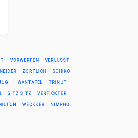
GT
VORWERFEN
VERLUSST
NEIDER
ZÖRTLICH
SCHIKO
JUGI
WANTAFEL
TRINUT
N
SITZ SITZ
VERFICKTER
MILTON
WECKKER
NIMPHO