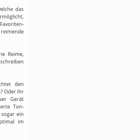
welche das
möglicht,
 Favoriten-
h reimende
ene Reime,
schreiben
chtet den
n? Oder ihr
uer Gerät
ierte Ton-
sogar ein
ptimal im