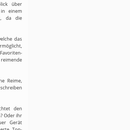
lick über
 in einem
t, da die
welche das
möglicht,
 Favoriten-
h reimende
ene Reime,
schreiben
chtet den
n? Oder ihr
uer Gerät
ierte Ton-