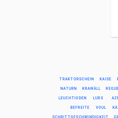
TRAKTORSCHEIN
KAISE
NATURN
KRAWÄLL
REGU
LEUCHTIODEN
LURS
AZ
BEFREITE
VOUL
KÄ
SCHRITTGESCHWINDIGKEIT
G