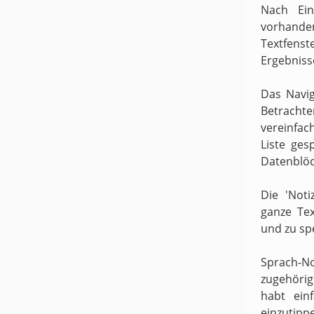
Nach Ein
vorhande
Textfens
Ergebniss
Das Navig
Betracht
vereinfach
Liste ges
Datenblöc
Die 'Noti
ganze Te
und zu sp
Sprach-N
zugehörige
habt ein
einzutipp