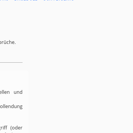
prüche.
ellen und
Vollendung
iff (oder