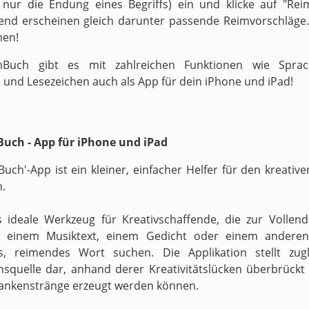
v nur die Endung eines Begriffs) ein und klicke auf "Reim
end erscheinen gleich darunter passende Reimvorschläge.
men!
Buch gibt es mit zahlreichen Funktionen wie Sprach
 und Lesezeichen auch als App für dein iPhone und iPad!
uch - App für iPhone und iPad
Buch'-App ist ein kleiner, einfacher Helfer für den kreati
n.
s ideale Werkzeug für Kreativschaffende, die zur Vollen
n einem Musiktext, einem Gedicht oder einem anderen
s, reimendes Wort suchen. Die Applikation stellt zugl
onsquelle dar, anhand derer Kreativitätslücken überbrückt 
ankenstränge erzeugt werden können.