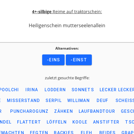
4+-silbige
Reime auf traktorschein:
Heiligenschein mutterseelenallein
Alternativen:
-EINS
-EINST
zuletzt gesuchte Begriffe:
POOLCHI
IRINA
LODDERN
SONNETS
LECKER LECKE
E
MISSERSTAND
SERPIL
WILLIMAN
DEUF
SCHEISS
R
PUNCHAROGUNZ
ZÄHKEN
LAUFBANDTOUR
GESC
NDEL
FLATTERT
LÖFFELN
KOOLE
ANSTIFTER
TSC
EMACHTEN
FEGTEN
BACKIES
ELEH
BEIDES
GRAP