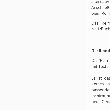
alternati
Anschließ
beim Rei
Das Reim
NotizBuch
Die ReimB
Die 'Reim
mit Texte
Es ist da
Verses i
passende
Inspirati
neue Ged