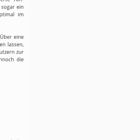
sogar ein
ptimal im
 Über eine
en lassen,
utzern zur
ennoch die