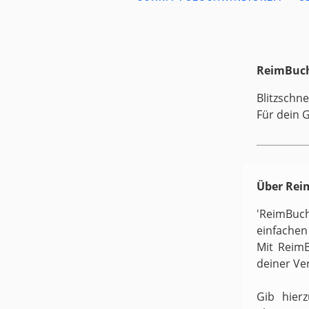
ReimBuch
Blitzschne
Für dein 
Über Re
'ReimBuc
einfachen
Mit ReimB
deiner Ve
Gib hier