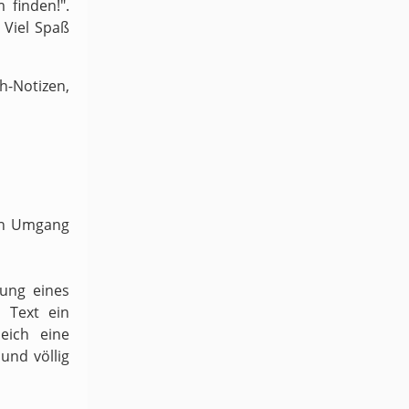
 finden!".
 Viel Spaß
-Notizen,
ven Umgang
dung eines
 Text ein
eich eine
und völlig