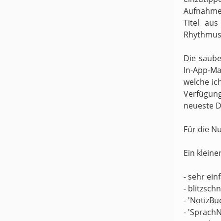
Aufnahme
Titel au
Rhythmus 
Die saube
In-App-Ma
welche ic
Verfügung
neueste D
Für die N
Ein kleine
- sehr ei
- blitzsch
- 'NotizBu
- 'Sprach