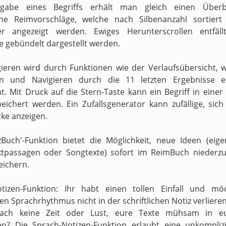
gabe eines Begriffs erhält man gleich einen Überb
ne Reimvorschläge, welche nach Silbenanzahl sortiert
ter angezeigt werden. Ewiges Herunterscrollen entfäll
e gebündelt dargestellt werden.
ieren wird durch Funktionen wie der Verlaufsübersicht, 
en und Navigieren durch die 11 letzten Ergebnisse er
t. Mit Druck auf die Stern-Taste kann ein Begriff in einer
peichert werden. Ein Zufallsgenerator kann zufällige, sic
ke anzeigen.
zBuch'-Funktion bietet die Möglichkeit, neue Ideen (eig
xtpassagen oder Songtexte) sofort im ReimBuch niederzu
eichern.
otizen-Funktion: Ihr habt einen tollen Einfall und mö
n Sprachrhythmus nicht in der schriftlichen Notiz verliere
fach keine Zeit oder Lust, eure Texte mühsam in e
en? Die Sprach-Notizen-Funktion erlaubt eine unkompliz