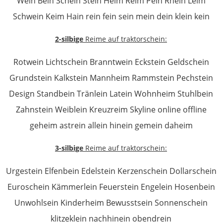
Wein Bein Schein Stein Heim Reim Pein Rhein Leim
Schwein Keim Hain rein fein sein mein dein klein kein
2-silbige
Reime auf traktorschein:
Rotwein Lichtschein Branntwein Eckstein Geldschein
Grundstein Kalkstein Mannheim Rammstein Pechstein
Design Standbein Tränlein Latein Wohnheim Stuhlbein
Zahnstein Weiblein Kreuzreim Skyline online offline
geheim astrein allein hinein gemein daheim
3-silbige
Reime auf traktorschein:
Urgestein Elfenbein Edelstein Kerzenschein Dollarschein
Euroschein Kämmerlein Feuerstein Engelein Hosenbein
Unwohlsein Kinderheim Bewusstsein Sonnenschein
klitzeklein nachhinein obendrein