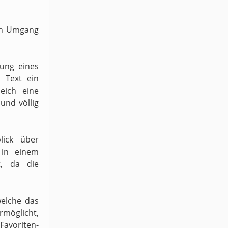
ven Umgang
dung eines
 Text ein
eich eine
und völlig
lick über
 in einem
t, da die
welche das
möglicht,
 Favoriten-