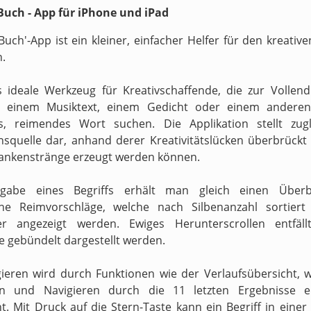
uch - App für iPhone und iPad
Buch'-App ist ein kleiner, einfacher Helfer für den kreati
n.
s ideale Werkzeug für Kreativschaffende, die zur Vollen
n einem Musiktext, einem Gedicht oder einem anderen
s, reimendes Wort suchen. Die Applikation stellt zugl
onsquelle dar, anhand derer Kreativitätslücken überbrückt 
ankenstränge erzeugt werden können.
gabe eines Begriffs erhält man gleich einen Überb
ne Reimvorschläge, welche nach Silbenanzahl sortiert
ter angezeigt werden. Ewiges Herunterscrollen entfäll
e gebündelt dargestellt werden.
ieren wird durch Funktionen wie der Verlaufsübersicht, 
en und Navigieren durch die 11 letzten Ergebnisse er
t. Mit Druck auf die Stern-Taste kann ein Begriff in einer