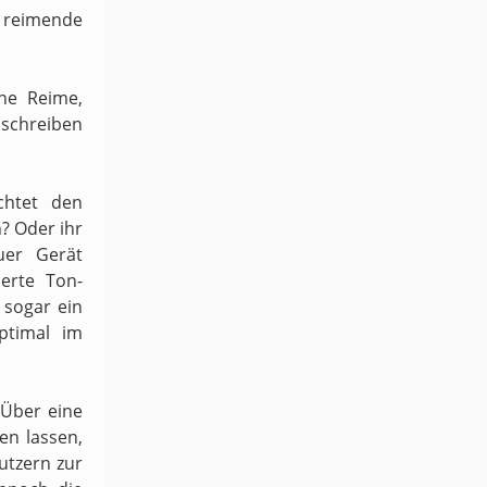
h reimende
ene Reime,
schreiben
chtet den
n? Oder ihr
uer Gerät
ierte Ton-
sogar ein
ptimal im
 Über eine
en lassen,
utzern zur