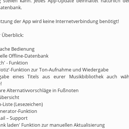
 stellen kann. Jedes App-Update beinhaltet natürlich d
atenbank.
utzung der App wird keine Internetverbindung benötigt!
r Überblick:
nfache Bedienung
nelle Offline-Datenbank
ch' - Funktion
Notiz'-Funktion zur Ton-Aufnahme und Wiedergabe
gabe eines Titels aus eurer Musikbibliothek auch wä
!
are Alternativvorschläge in Fußnoten
übersicht
n-Liste (Lesezeichen)
enerator-Funktion
ail – Support
ank laden' Funktion zur manuellen Aktualisierung