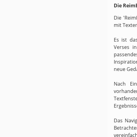
Die ReimB
Die 'Reim
mit Texte
Es ist da
Verses i
passende
Inspirati
neue Ged
Nach Ein
vorhande
Textfens
Ergebniss
Das Navig
Betracht
vereinfach