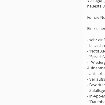
Verfügung
neueste D
Für die N
Ein kleine
- sehr ei
- blitzsch
- 'NotizBu
- 'Sprach
- Wieder
Aufnahme
- anklickb
- Verlaufs
- Favorite
- Zufallsg
- In-App-M
- 'Datenb