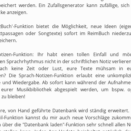
peichert werden. Ein Zufallsgenerator kann zufällige, sic
ke anzeigen.
zBuch'-Funktion bietet die Möglichkeit, neue Ideen (eig
xtpassagen oder Songtexte) sofort im ReimBuch niederzu
eichern.
otizen-Funktion: Ihr habt einen tollen Einfall und mö
n Sprachrhythmus nicht in der schriftlichen Notiz verliere
fach keine Zeit oder Lust, eure Texte mühsam in e
en? Die Sprach-Notizen-Funktion erlaubt eine unkompliz
 und Wiedergabe. Ab sofort kann während der Aufnahme 
s eurer Musikbibliothek abgespielt werden, um bspw. o
zu bleiben!
re, von Hand geführte Datenbank wird ständig erweitert.
il-Funktion kannst du mir auch neue Vorschläge zukomm
h über die "Datenbank laden"-Funktion sehr schnell allen N