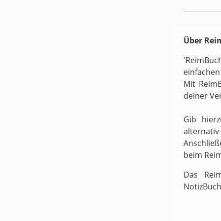
Über Re
'ReimBuc
einfachen
Mit ReimB
deiner Ve
Gib hier
alternati
Anschließ
beim Rei
Das Reim
NotizBuch