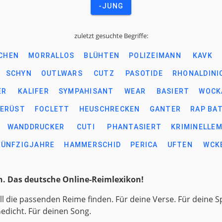
-JUNG
zuletzt gesuchte Begriffe:
CHEN
MORRALLOS
BLÜHTEN
POLIZEIMANN
KAVK
SCHYN
OUTLWARS
CUTZ
PASOTIDE
RHONALDINI
ER
KALIFER
SYMPAHISANT
WEAR
BASIERT
WOCK
ERÜST
FOCLETT
HEUSCHRECKEN
GANTER
RAP BA
WANDDRUCKER
CUTI
PHANTASIERT
KRIMINELLE
FÜNFZIGJAHRE
HAMMERSCHID
PERICA
UFTEN
WCK
. Das deutsche Online-Reimlexikon!
ll die passenden Reime finden. Für deine Verse. Für deine S
Gedicht. Für deinen Song.