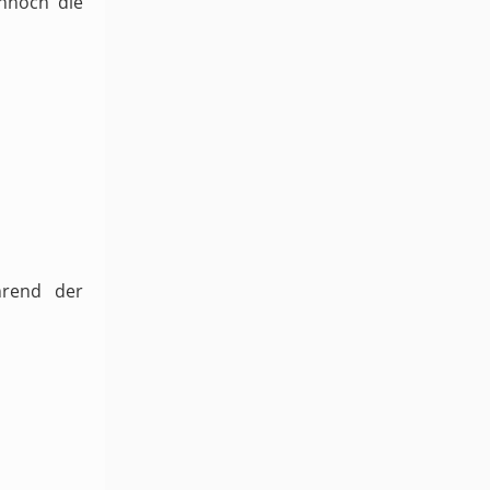
ennoch die
hrend der