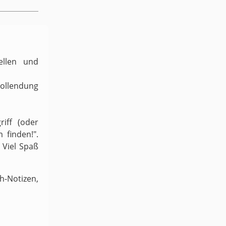
ellen und
Vollendung
iff (oder
 finden!".
 Viel Spaß
-Notizen,