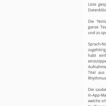
Liste ges
Datenblöc
Die 'Noti
ganze Te
und zu sp
Sprach-N
zugehörige
habt ein
einzutipp
Aufnahme
Titel au
Rhythmus 
Die saube
In-App-Ma
welche ic