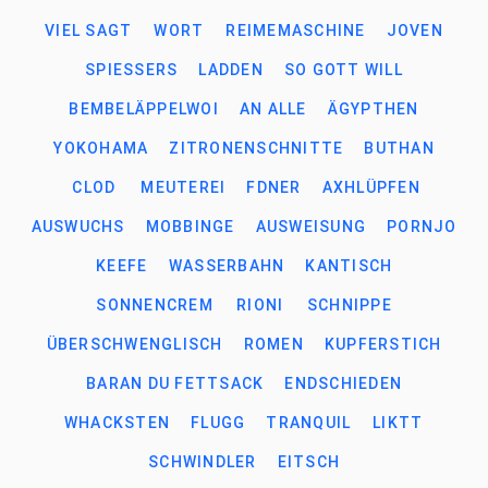
VIEL SAGT
WORT
REIMEMASCHINE
JOVEN
SPIESSERS
LADDEN
SO GOTT WILL
BEMBELÄPPELWOI
AN ALLE
ÄGYPTHEN
YOKOHAMA
ZITRONENSCHNITTE
BUTHAN
CLOD
MEUTEREI
FDNER
AXHLÜPFEN
AUSWUCHS
MOBBINGE
AUSWEISUNG
PORNJO
KEEFE
WASSERBAHN
KANTISCH
SONNENCREM
RIONI
SCHNIPPE
ÜBERSCHWENGLISCH
ROMEN
KUPFERSTICH
BARAN DU FETTSACK
ENDSCHIEDEN
WHACKSTEN
FLUGG
TRANQUIL
LIKTT
SCHWINDLER
EITSCH