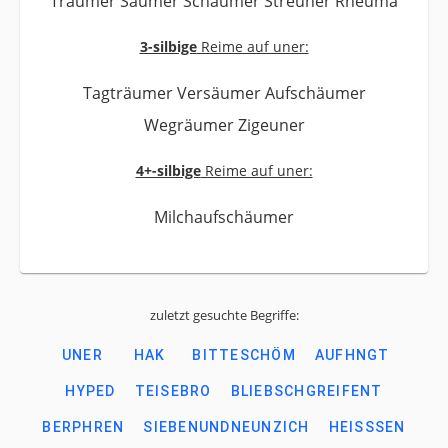
Träumer Säumer Schäumer Streuner Rheuma
3-silbige
Reime auf uner:
Tagträumer Versäumer Aufschäumer
Wegräumer Zigeuner
4+-silbige
Reime auf uner:
Milchaufschäumer
zuletzt gesuchte Begriffe:
UNER
HAK
BITTESCHÖM
AUFHNGT
HYPED
TEISEBRO
BLIEBSCHGREIFENT
BERPHREN
SIEBENUNDNEUNZICH
HEISSSEN