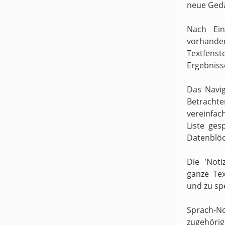
neue Ged
Nach Ein
vorhande
Textfens
Ergebniss
Das Navig
Betracht
vereinfach
Liste ges
Datenblöc
Die 'Noti
ganze Te
und zu sp
Sprach-N
zugehörige