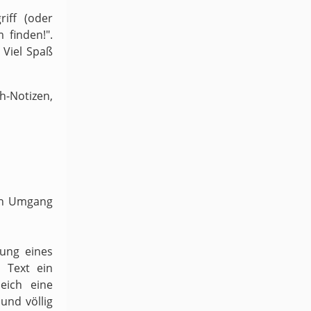
iff (oder
 finden!".
 Viel Spaß
-Notizen,
ven Umgang
dung eines
 Text ein
eich eine
und völlig