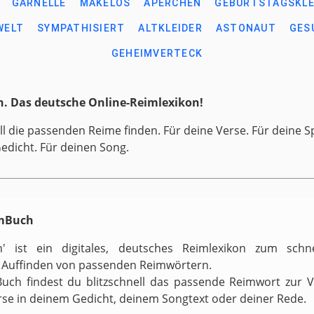
GARNELLE
MAKELOS
APERCHEN
GEBURTSTAGSKLE
WELT
SYMPATHISIERT
ALTKLEIDER
ASTONAUT
GES
GEHEIMVERTECK
. Das deutsche Online-Reimlexikon!
ll die passenden Reime finden. Für deine Verse. Für deine S
Gedicht. Für deinen Song.
imBuch
h' ist ein digitales, deutsches Reimlexikon zum schn
 Auffinden von passenden Reimwörtern.
uch findest du blitzschnell das passende Reimwort zur 
rse in deinem Gedicht, deinem Songtext oder deiner Rede.