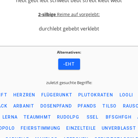
hebt gebt lebt schwebt bebt strebt klebt webt
2-silbige
Reime auf vorgelebt:
durchlebt gebebt verklebt
Alternativen:
-EHT
zuletzt gesuchte Begriffe:
IFT
HERZREN
FLÜGERUNKT
PLUTOKRATEN
LOOLI
ACK
ARBANIT
DOSENPFAND
PFANDS
TILSO
RAUS
LERNA
TEAUMHMT
RUDOLPG
SSEL
BFSGHFGH
OPOLO
FEIERSTIMMUNG
EINZELTEILE
UNVERBLASST