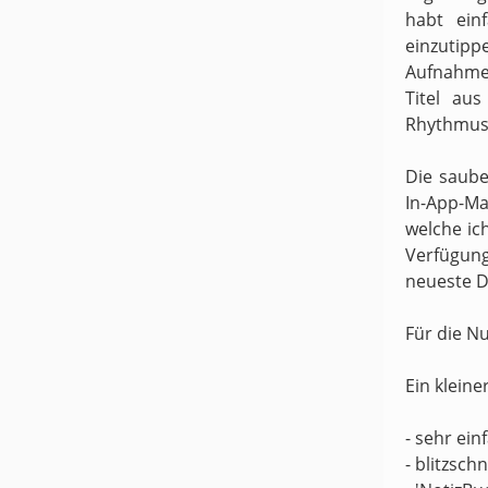
habt ein
einzutipp
Aufnahme
Titel au
Rhythmus 
Die saube
In-App-Ma
welche ic
Verfügung
neueste D
Für die N
Ein kleine
- sehr ei
- blitzsch