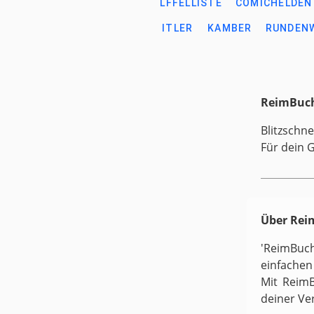
LFFELLISTE
COMICHELDEN
ITLER
KAMBER
RUNDEN
ReimBuch
Blitzschne
Für dein 
Über Re
'ReimBuc
einfachen
Mit ReimB
deiner Ve