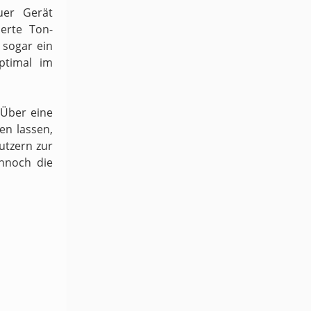
uer Gerät
ierte Ton-
sogar ein
ptimal im
 Über eine
en lassen,
utzern zur
ennoch die