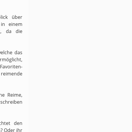
lick über
 in einem
t, da die
welche das
möglicht,
 Favoriten-
h reimende
ene Reime,
schreiben
chtet den
n? Oder ihr