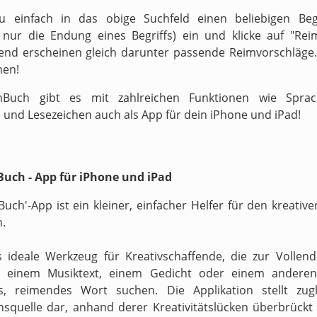
zu einfach in das obige Suchfeld einen beliebigen Begr
v nur die Endung eines Begriffs) ein und klicke auf "Reim
end erscheinen gleich darunter passende Reimvorschläge.
men!
Buch gibt es mit zahlreichen Funktionen wie Sprach
 und Lesezeichen auch als App für dein iPhone und iPad!
uch - App für iPhone und iPad
Buch'-App ist ein kleiner, einfacher Helfer für den kreati
n.
s ideale Werkzeug für Kreativschaffende, die zur Vollen
n einem Musiktext, einem Gedicht oder einem anderen
s, reimendes Wort suchen. Die Applikation stellt zugl
onsquelle dar, anhand derer Kreativitätslücken überbrückt 