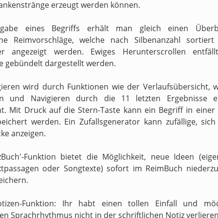
ankenstränge erzeugt werden können.
gabe eines Begriffs erhält man gleich einen Überb
ne Reimvorschläge, welche nach Silbenanzahl sortiert
ter angezeigt werden. Ewiges Herunterscrollen entfäll
e gebündelt dargestellt werden.
ieren wird durch Funktionen wie der Verlaufsübersicht, 
en und Navigieren durch die 11 letzten Ergebnisse er
t. Mit Druck auf die Stern-Taste kann ein Begriff in einer
peichert werden. Ein Zufallsgenerator kann zufällige, sic
ke anzeigen.
zBuch'-Funktion bietet die Möglichkeit, neue Ideen (eig
xtpassagen oder Songtexte) sofort im ReimBuch niederzu
eichern.
otizen-Funktion: Ihr habt einen tollen Einfall und mö
n Sprachrhythmus nicht in der schriftlichen Notiz verliere