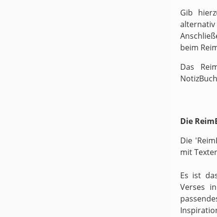
Gib hier
alternati
Anschließ
beim Rei
Das Reim
NotizBuch
Die ReimB
Die 'Reim
mit Texte
Es ist da
Verses i
passende
Inspirati