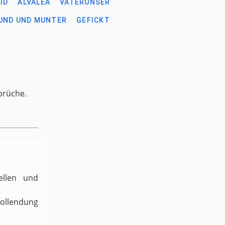
ID
ALVALEA
VATERUNSER
UND UND MUNTER
GEFICKT
prüche.
ellen und
Vollendung