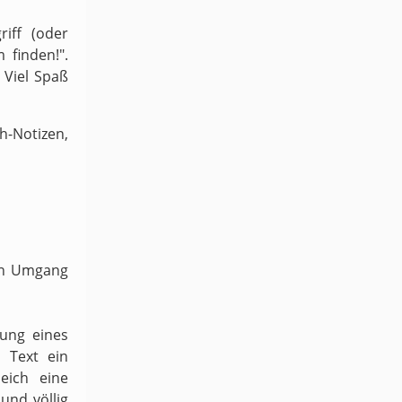
iff (oder
 finden!".
 Viel Spaß
-Notizen,
ven Umgang
dung eines
 Text ein
eich eine
und völlig