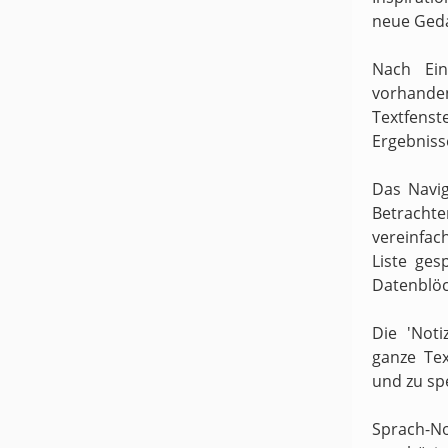
neue Ged
Nach Ein
vorhande
Textfens
Ergebniss
Das Navig
Betracht
vereinfach
Liste ges
Datenblöc
Die 'Noti
ganze Te
und zu sp
Sprach-N