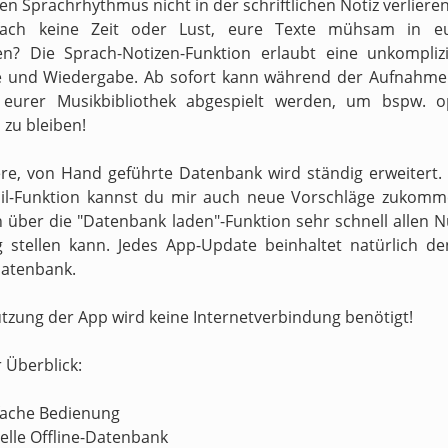
n Sprachrhythmus nicht in der schriftlichen Notiz verliere
fach keine Zeit oder Lust, eure Texte mühsam in e
en? Die Sprach-Notizen-Funktion erlaubt eine unkompliz
 und Wiedergabe. Ab sofort kann während der Aufnahme 
s eurer Musikbibliothek abgespielt werden, um bspw. o
zu bleiben!
re, von Hand geführte Datenbank wird ständig erweitert.
il-Funktion kannst du mir auch neue Vorschläge zukomm
h über die "Datenbank laden"-Funktion sehr schnell allen N
 stellen kann. Jedes App-Update beinhaltet natürlich d
atenbank.
utzung der App wird keine Internetverbindung benötigt!
r Überblick:
nfache Bedienung
nelle Offline-Datenbank