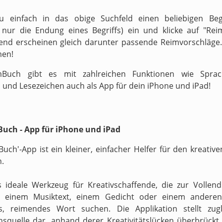
zu einfach in das obige Suchfeld einen beliebigen Begr
v nur die Endung eines Begriffs) ein und klicke auf "Reim
end erscheinen gleich darunter passende Reimvorschläge.
men!
Buch gibt es mit zahlreichen Funktionen wie Sprach
 und Lesezeichen auch als App für dein iPhone und iPad!
uch - App für iPhone und iPad
Buch'-App ist ein kleiner, einfacher Helfer für den kreati
n.
s ideale Werkzeug für Kreativschaffende, die zur Vollen
n einem Musiktext, einem Gedicht oder einem anderen
s, reimendes Wort suchen. Die Applikation stellt zugl
onsquelle dar, anhand derer Kreativitätslücken überbrückt 