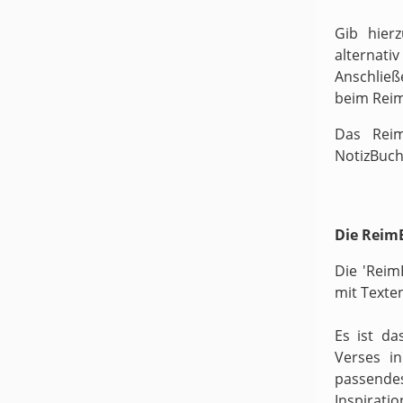
Gib hier
alternati
Anschließ
beim Rei
Das Reim
NotizBuch
Die ReimB
Die 'Reim
mit Texte
Es ist da
Verses i
passende
Inspirati