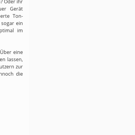
n? Oder ihr
uer Gerät
ierte Ton-
sogar ein
ptimal im
 Über eine
en lassen,
utzern zur
ennoch die