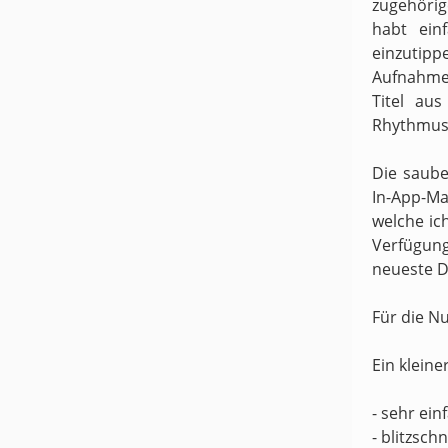
zugehörige
habt ein
einzutipp
Aufnahme
Titel au
Rhythmus 
Die saube
In-App-Ma
welche ic
Verfügung
neueste D
Für die N
Ein kleine
- sehr ei
- blitzsch