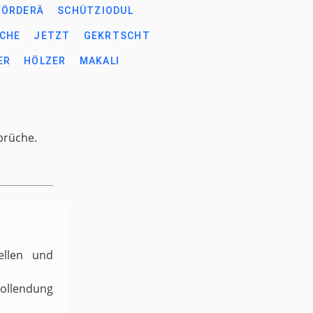
VÖRDERÄ
SCHÜTZIODUL
ICHE
JETZT
GEKRTSCHT
ER
HÖLZER
MAKALI
prüche.
ellen und
Vollendung