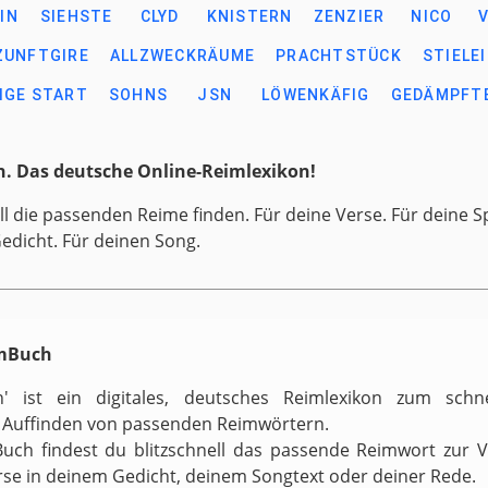
IN
SIEHSTE
CLYD
KNISTERN
ZENZIER
NICO
ZUNFTGIRE
ALLZWECKRÄUME
PRACHTSTÜCK
STIELE
IGE START
SOHNS
JSN
LÖWENKÄFIG
GEDÄMPFT
. Das deutsche Online-Reimlexikon!
ll die passenden Reime finden. Für deine Verse. Für deine S
Gedicht. Für deinen Song.
imBuch
h' ist ein digitales, deutsches Reimlexikon zum schn
 Auffinden von passenden Reimwörtern.
uch findest du blitzschnell das passende Reimwort zur 
rse in deinem Gedicht, deinem Songtext oder deiner Rede.