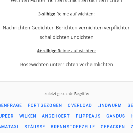
Wichten Fichten richten schlichten dichten lichten
3-silbige
Reime auf wichten:
Nachrichten Gedichten Berichten vernichten verpflichten
schalldichten undichten
4+-silbige
Reime auf wichten:
Bösewichten unterrichten verheimlichten
zuletzt gesuchte Begriffe:
GENFRAGE
FORTGEZOGEN
OVERLOAD
LINDWURM
S
UPEER
WILKEN
ANGEHOERT
FLIPPEAUS
GANDUS
AMATAXI
STÄUSSE
BRENNSTOFFZELLE
GEBACKEN