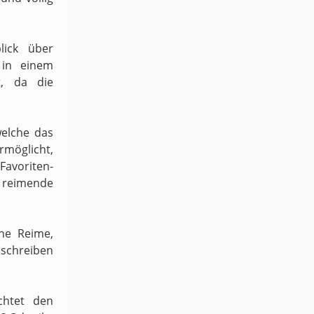
lick über
 in einem
t, da die
welche das
möglicht,
 Favoriten-
h reimende
ene Reime,
schreiben
chtet den