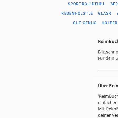
SPORTROLLDTUHL
SER
REDENHOLSTLE
GLASR
GUT GENUG
HOLPER
ReimBuch
Blitzschne
Für dein 
Über Re
'ReimBuc
einfachen
Mit ReimB
deiner Ve