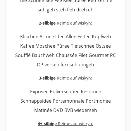
Tee Schnee See Fee Klee Spree Reh Zeh ne
seh geh steh fleh dreh eh
2-silbige
Reime auf wiskyh:
Klischee Armee Idee Allee Eistee Kopfweh
Kaffee Moschee Püree Tiefschnee Ostsee
Soufflé Bauchweh Chaussée Filet Gourmet PC
OP verseh fernseh umgeh
3-silbige
Reime auf wiskyh:
Exposée Pulverschnee Resümee
Schnappsidee Portemonnaie Portmonee
Matinée DVD BVB wiederseh
4+-silbige
Reime auf wiskyh: