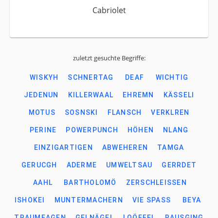
Cabriolet
zuletzt gesuchte Begriffe:
WISKYH
SCHNERTAG
DEAF
WICHTIG
JEDENUN
KILLERWAAL
EHREMN
KÄSSELI
MOTUS
SOSNSKI
FLANSCH
VERKLREN
PERINE
POWERPUNCH
HÖHEN
NLANG
EINZIGARTIGEN
ABWEHEREN
TAMGA
GERUCGH
ADERME
UMWELTSAU
GERRDET
AAHL
BARTHOLOMÖ
ZERSCHLEISSEN
ISHOKEI
MUNTERMACHERN
VIE SPASS
BEYA
TRAUMEAGEN
GELNÄGEL
LOÖFFEL
RAUSGING