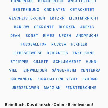
HUNDENASE
BEDAUERLICH
ANGSTERFÜLLT
BERTREIBUNG
ORDINATEN
GETACKETET
GESCHEISTERCHEN
LRTZRN
LIEGTMIRNICHT
BARLOW
GEKRÖNTE
BLOKKEN
ADEKIG
DEAN
SÖRST
EIMES
UFGEH
ANDPRÜCHE
FUSSBALLTOR
RUCKSA
HLKHLER
LIEBESBEWEISE
BRISANTES
ENKELSHNE
STRIPPEE
GILLETP
SCHLUMMERET
HUNNI
VIEL
EINWILLIGEN
SÄNGERHEIM
CENTERRA
SCHWINGEN
ZINA HAT EINE STADT
FADUMG
ÜBERZEUGWEN
MARZIAN
FENSTERSCHINE
ReimBuch. Das deutsche Online-Reimlexikon!