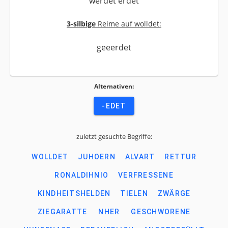
werdet erdet
3-silbige
Reime auf wolldet:
geeerdet
Alternativen:
-EDET
zuletzt gesuchte Begriffe:
WOLLDET
JUHOERN
ALVART
RETTUR
RONALDIHNIO
VERFRESSENE
KINDHEITSHELDEN
TIELEN
ZWÄRGE
ZIEGARATTE
NHER
GESCHWORENE