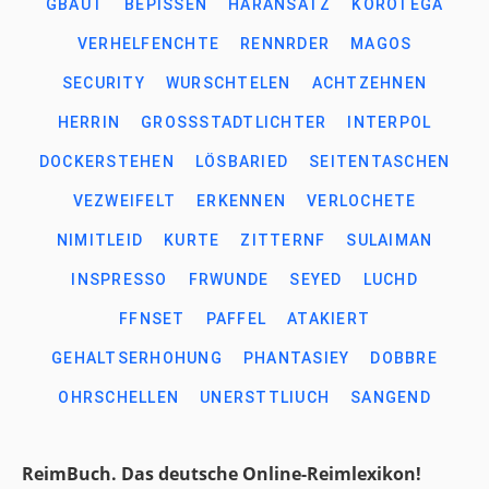
GBAUT
BEPISSEN
HARANSATZ
KOROTEGA
VERHELFENCHTE
RENNRDER
MAGOS
SECURITY
WURSCHTELEN
ACHTZEHNEN
HERRIN
GROSSSTADTLICHTER
INTERPOL
DOCKERSTEHEN
LÖSBARIED
SEITENTASCHEN
VEZWEIFELT
ERKENNEN
VERLOCHETE
NIMITLEID
KURTE
ZITTERNF
SULAIMAN
INSPRESSO
FRWUNDE
SEYED
LUCHD
FFNSET
PAFFEL
ATAKIERT
GEHALTSERHOHUNG
PHANTASIEY
DOBBRE
OHRSCHELLEN
UNERSTTLIUCH
SANGEND
ReimBuch. Das deutsche Online-Reimlexikon!