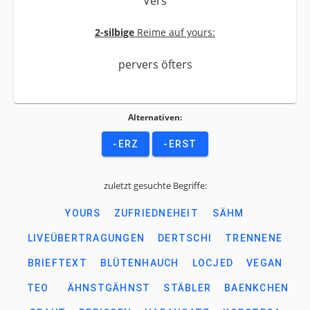
Vers
2-silbige
Reime auf yours:
pervers öfters
Alternativen:
-ERZ
-ERST
zuletzt gesuchte Begriffe:
YOURS
ZUFRIEDNEHEIT
SÄHM
LIVEÜBERTRAGUNGEN
DERTSCHI
TRENNENE
BRIEFTEXT
BLÜTENHAUCH
LOCJED
VEGAN
TEO
ÄHNSTGÄHNST
STÄBLER
BAENKCHEN